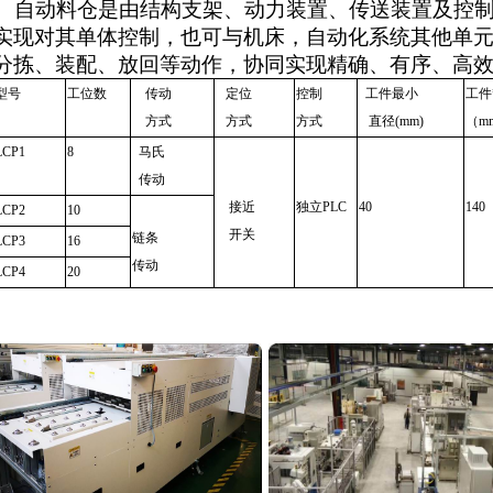
自动料仓是由结构支架、动力装置、传送装置及控制
实现对其单体控制，也可与机床，自动化系统其他单
分拣、装配、放回等动作，协同实现精确、有序、高
型号
工位数
传动
定位
控制
工件最小
工件
方式
方式
方式
直径(mm)
（m
LCP1
8
马氏
传动
接近
独立PLC
40
140
LCP2
10
开关
链条
LCP3
16
传动
LCP4
20